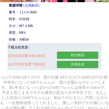
资源详情
[点我购买]
番号： LLCV-0006
时长：83分钟
大小：987.4 MB
类型：MP4
价格：30积分
下载当前资源：
积分购买
该资源需花费30积分购买
会员可享受免费下载特权
升级会员
LLCV-0006 MEY DVD - 僕の太陽 MEY [LLCV-0006] [DVD] 新
中学生になったMEYちゃんが、僕の太陽からデビューしま
す。高1年生になったばかりのMEYちゃんは身長が160cmで、
手足も長くまるでモデル体型の恐るべき中学生です。大人し
く,人見知りのMEYちゃんは、初めてのビキニに戸惑いながら
も、一生懸命頑張ってくれました。優しい笑顔でその場にいる
いる人間を癒してくれるMEYちゃんのパワーはこれからもパ