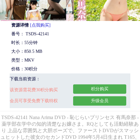
资源详情
[点我购买]
番号： TSDS-42141
时长：55分钟
大小：850.5 MB
类型：MKV
价格：30积分
下载当前资源：
积分购买
该资源需花费30积分购买
会员可享受免费下载特权
升级会员
TSDS-42141 Nana Arima DVD - 恥じらいプリンセス 有馬奈那 -
薬学部在学中の知的清楚なお嬢さま。RQとしても活動経験あ
り 上品な雰囲気と大胆ポーズで、ファーストDVDがスマッシ
ュヒットした彼女のセカンドDVD 1994年5月4日生まれ T165、