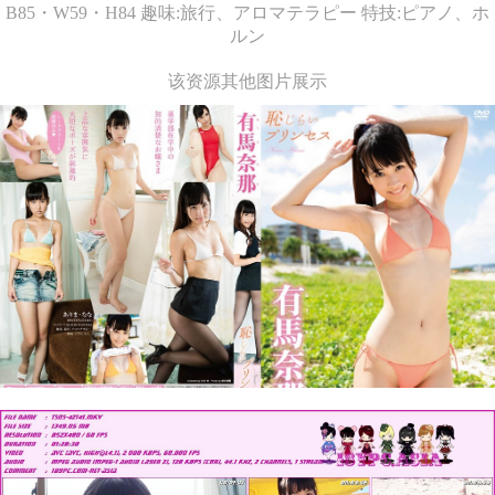
B85・W59・H84 趣味:旅行、アロマテラピー 特技:ピアノ、ホ
ルン
该资源其他图片展示