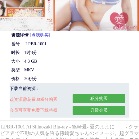
资源详情
[点我购买]
番号： LPBR-1001
时长：1时3分
大小：4.3 GB
类型：MKV
价格：30积分
下载当前资源：
积分购买
该资源需花费30积分购买
会员可享受免费下载特权
升级会员
LPBR-1001 Ai Shinozaki Blu-ray - 篠崎愛- 愛のままに．． - グラ
ビア界で不動の人気を誇る篠崎愛ちゃんのイメージ。超グラマ