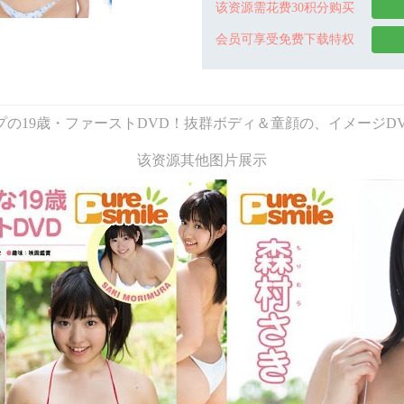
该资源需花费30积分购买
会员可享受免费下载特权
] Hカップの19歳・ファーストDVD！抜群ボディ＆童顔の、イメ
该资源其他图片展示