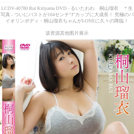
LCDV-40780 Rui Kiriyama DVD - るいたわわ 桐山瑠衣 ＊生
写真 - ついにバストが104センチ“J”カップに大成長！ 究極のバ
イオリンボディ・桐山瑠衣ちゃんがI-ONEに久々の降臨！
该资源其他图片展示